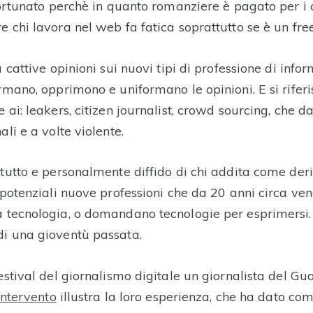
 fortunato perchè in quanto romanziere è pagato per i 
 chi lavora nel web fa fatica soprattutto se è un fre
 cattive opinioni sui nuovi tipi di professione di inform
rmano, opprimono e uniformano le opinioni. E si riferi
 ai: leakers, citizen journalist, crowd sourcing, che d
ali e a volte violente.
 tutto e personalmente diffido di chi addita come deri
e potenziali nuove professioni che da 20 anni circa ve
 tecnologia, o domandano tecnologie per esprimers
i una gioventù passata.
estival del giornalismo digitale un giornalista del Gu
intervento
illustra la loro esperienza, che ha dato come