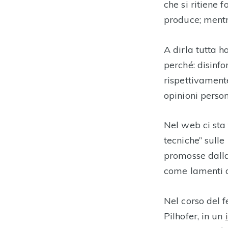
che si ritiene
produce; mentre
A dirla tutta ha
perché: disinfo
rispettivamente
opinioni person
Nel web ci sta
tecniche” sull
promosse dalla
come lamenti d
Nel corso del f
Pilhofer, in un