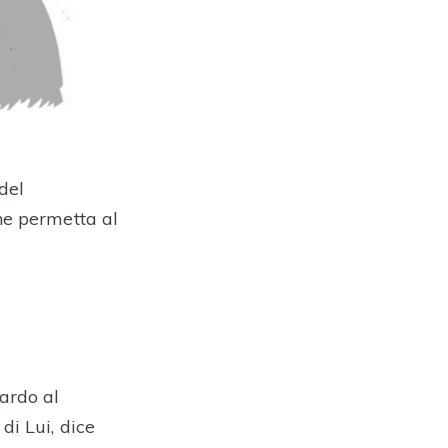
 del
che permetta al
uardo al
di Lui, dice