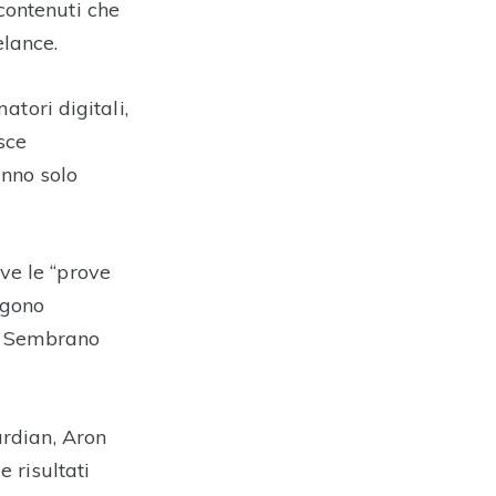
contenuti che
elance.
atori digitali,
sce
anno solo
ve le “prove
ngono
i. Sembrano
ardian, Aron
 risultati