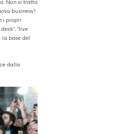
a. Non si tratta
nuovo business?
 i propri
desk”, “live
l la base del
nce dalla