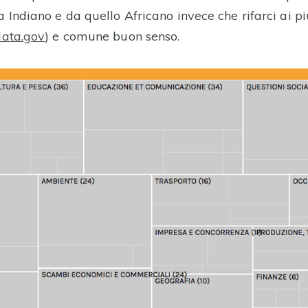
 Indiano e da quello Africano invece che rifarci ai pi
data.gov
) e comune buon senso.