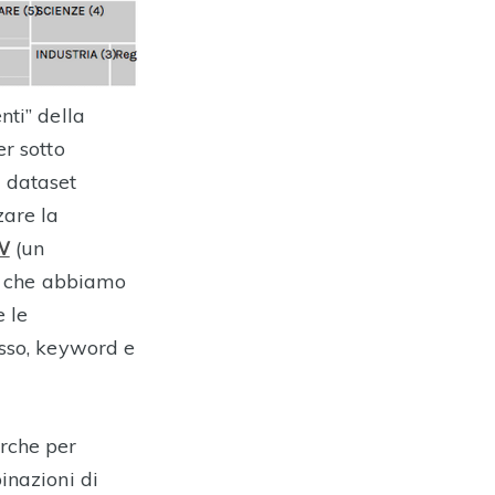
nti” della
r sotto
i dataset
zare la
W
(un
no che abbiamo
 le
esso, keyword e
rche per
inazioni di