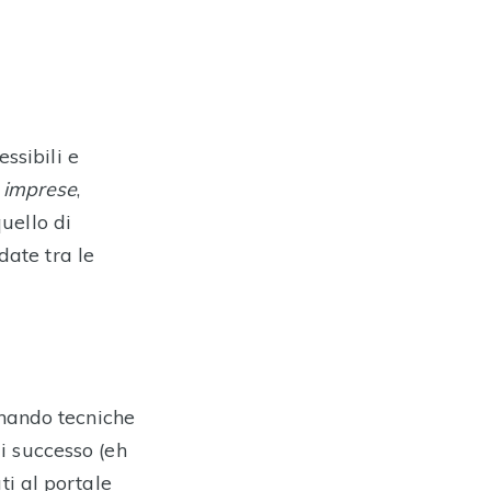
ssibili e
,
imprese
,
quello di
date tra le
inando tecniche
di successo (eh
i al portale