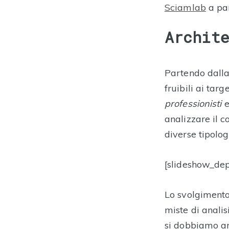
Sciamlab
a par
Archit
Partendo dalla 
fruibili ai targ
professionisti
analizzare il c
diverse tipolog
[slideshow_dep
Lo svolgimento
miste di analis
si dobbiamo an