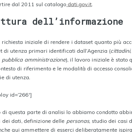
tire dal 2011 sul catalogo
dati.gov.it
.
ettura dell’informazione
richiesta iniziale di rendere i dataset quanto più acce
et di utenza primari identificati dall’Agenzia (
cittadini
e
pubblica amministrazione
), il lavoro iniziale è stato 
ontesto di riferimento e le modalità di accesso consoli
ie di utenza.
loy id=’266′]
 di questa parte di analisi lo abbiamo condotto abb
i dei dati, definizione delle
personas
, studio dei casi 
che qui ammettere di esserci deliberatamente ispirat